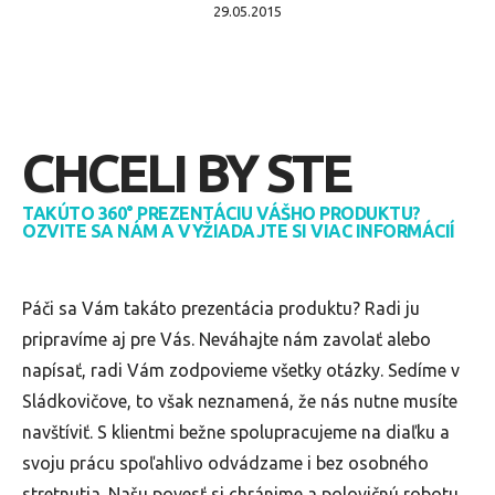
29.05.2015
CHCELI BY STE
TAKÚTO 360° PREZENTÁCIU VÁŠHO PRODUKTU?
OZVITE SA NÁM A VYŽIADAJTE SI VIAC INFORMÁCIÍ
Páči sa Vám takáto prezentácia produktu? Radi ju
pripravíme aj pre Vás. Neváhajte nám zavolať alebo
napísať, radi Vám zodpovieme všetky otázky. Sedíme v
Sládkovičove, to však neznamená, že nás nutne musíte
navštíviť. S klientmi bežne spolupracujeme na diaľku a
svoju prácu spoľahlivo odvádzame i bez osobného
stretnutia. Našu povesť si chránime a polovičnú robotu