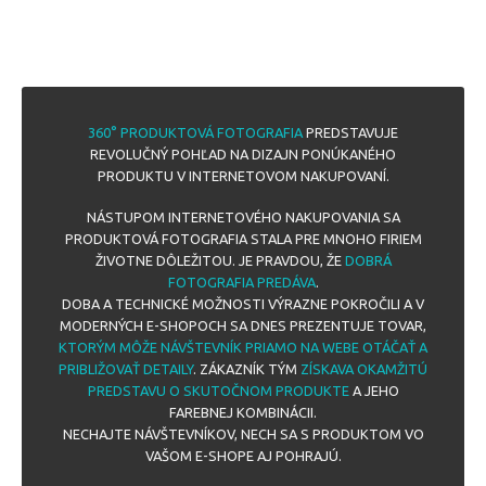
360° PRODUKTOVÁ FOTOGRAFIA
PREDSTAVUJE
REVOLUČNÝ POHĽAD NA DIZAJN PONÚKANÉHO
PRODUKTU V INTERNETOVOM NAKUPOVANÍ.
NÁSTUPOM INTERNETOVÉHO NAKUPOVANIA SA
PRODUKTOVÁ FOTOGRAFIA STALA PRE MNOHO FIRIEM
ŽIVOTNE DÔLEŽITOU. JE PRAVDOU, ŽE
DOBRÁ
FOTOGRAFIA PREDÁVA
.
DOBA A TECHNICKÉ MOŽNOSTI VÝRAZNE POKROČILI A V
MODERNÝCH E-SHOPOCH SA DNES PREZENTUJE TOVAR,
KTORÝM MÔŽE NÁVŠTEVNÍK PRIAMO NA WEBE OTÁČAŤ A
PRIBLIŽOVAŤ DETAILY
. ZÁKAZNÍK TÝM
ZÍSKAVA OKAMŽITÚ
PREDSTAVU O SKUTOČNOM PRODUKTE
A JEHO
FAREBNEJ KOMBINÁCII.
NECHAJTE NÁVŠTEVNÍKOV, NECH SA S PRODUKTOM VO
VAŠOM E-SHOPE AJ POHRAJÚ.