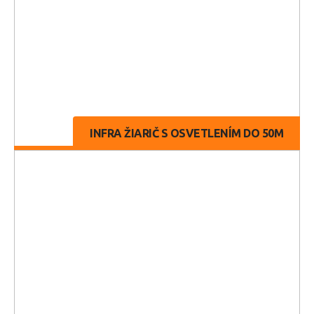
INFRA ŽIARIČ S OSVETLENÍM DO 50M