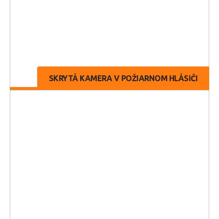
SKRYTÁ KAMERA V POŽIARNOM HLÁSIČI