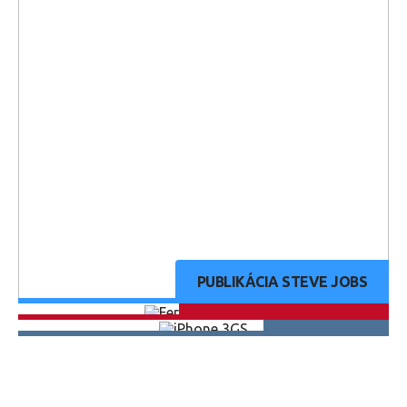
PUBLIKÁCIA STEVE JOBS
MODEL FERRARI 575 GTC
IPHONE 3GS